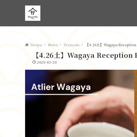
Teruya
News
Français
【4.26土】Wagaya Recepti
【4.26土】Wagaya Receptio
2025-03-20