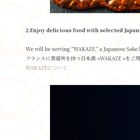
2.Enjoy delicious food with selected
We will be serving “WAKAZE,” a Japanese Sake br
フランスに蒸留所を持つ日本酒 »WAKAZE »を
WAKAZEについて