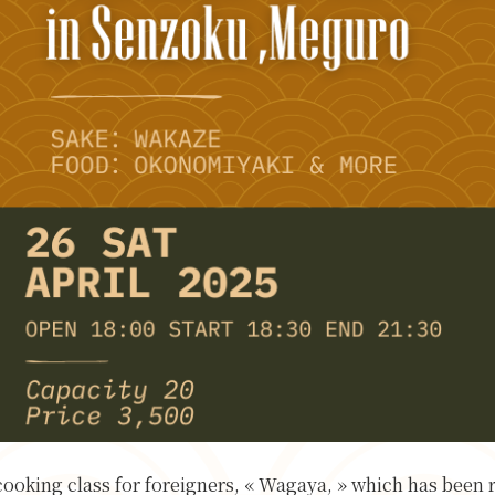
ooking class for foreigners, « Wagaya, » which has been r